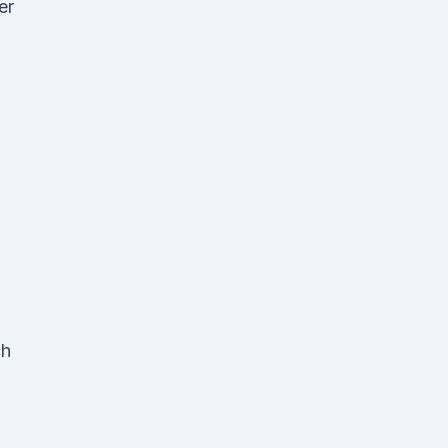
er
ch