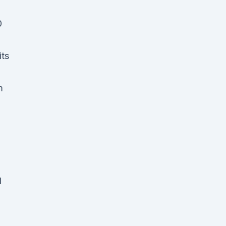
0
its
m
d