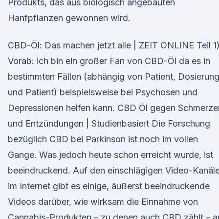
Produkts, das aus biologisch angebauten
Hanfpflanzen gewonnen wird.
CBD-Öl: Das machen jetzt alle | ZEIT ONLINE Teil 1
Vorab: ich bin ein großer Fan von CBD-Öl da es in
bestimmten Fällen (abhängig von Patient, Dosierun
und Patient) beispielsweise bei Psychosen und
Depressionen helfen kann. CBD Öl gegen Schmerze
und Entzündungen | Studienbasiert Die Forschung
bezüglich CBD bei Parkinson ist noch im vollen
Gange. Was jedoch heute schon erreicht wurde, ist
beeindruckend. Auf den einschlägigen Video-Kanäl
im Internet gibt es einige, äußerst beeindruckende
Videos darüber, wie wirksam die Einnahme von
Cannabis-Produkten – zu denen auch CBD zählt – a